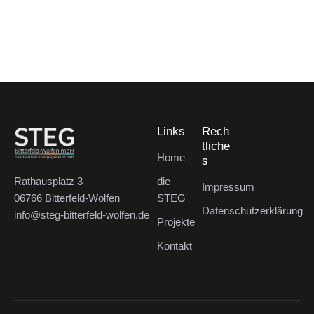
s
N
e
t
a
u
a
v
n
l
i
d
g
t
A
a
u
t
Links
Rech
n
n
tliche
i
s
Home
s
g
o
i
die
Rathausplatz 3
e
Impressum
n
STEG
06766 Bitterfeld-Wolfen
c
n
Datenschutzerklärung
info@steg-bitterfeld-wolfen.de
Projekte
h
Kontakt
t
e
n