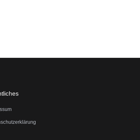
tliches
essum
schutzerklärung