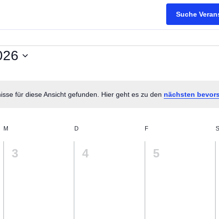
Suche Veran
026
sse für diese Ansicht gefunden. Hier geht es zu den
nächsten bevor
H
i
n
M
D
F
w
e
0
0
0
3
4
5
i
s
ungen,
Veranstaltungen,
Veranstaltungen,
Veranstaltu